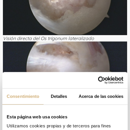
Visión directa del Os trígonum lateralizado
Consentimiento
Detalles
Acerca de las cookies
Os trígonum retirado, y visión de la unión miotendinosa de
Esta página web usa cookies
los peroneos, ya sin compresión
Utilizamos cookies propias y de terceros para fines
La evolución del caso, reciente, está siendo satisfactoria, y se