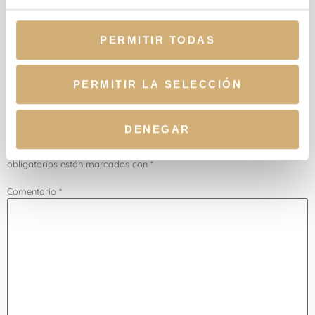
Si lo desea también puede consultarnos a través de WhatsApp,
Facebook
o cualquiera de nuestros canales alternativos. Estaremos
PERMITIR TODAS
encantados de ayudarle.
Etiquetado
bursitis
,
cirugía de pie
PERMITIR LA SELECCIÓN
Deja una respuesta
DENEGAR
Tu dirección de correo electrónico no será publicada.
Los campos
obligatorios están marcados con
*
Comentario
*