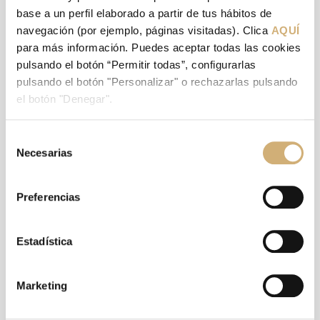
base a un perfil elaborado a partir de tus hábitos de
navegación (por ejemplo, páginas visitadas). Clica
AQUÍ
para más información. Puedes aceptar todas las cookies
pulsando el botón “Permitir todas”, configurarlas
pulsando el botón "Personalizar" o rechazarlas pulsando
el botón "Denegar".
Selección
Necesarias
de
consentimiento
Preferencias
Unidad de Cirugía Protésica
Estadística
Marketing
VER MÁS