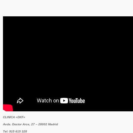
hernia de disco.
CLINICA «DKF»
Avda. Doctor Arce, 27 – 28002 Madrid
Tel: 915 615 328