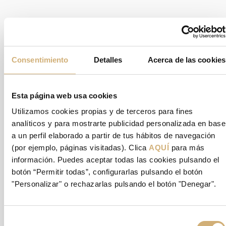
Deja una respuesta
Tu dirección de correo electrónico no será publicada.
Los campos
Consentimiento
Detalles
Acerca de las cookies
obligatorios están marcados con
*
Comentario
*
Esta página web usa cookies
Utilizamos cookies propias y de terceros para fines
analíticos y para mostrarte publicidad personalizada en base
a un perfil elaborado a partir de tus hábitos de navegación
(por ejemplo, páginas visitadas). Clica
AQUÍ
para más
información. Puedes aceptar todas las cookies pulsando el
botón “Permitir todas”, configurarlas pulsando el botón
"Personalizar" o rechazarlas pulsando el botón "Denegar".
Nombre
*
Selección