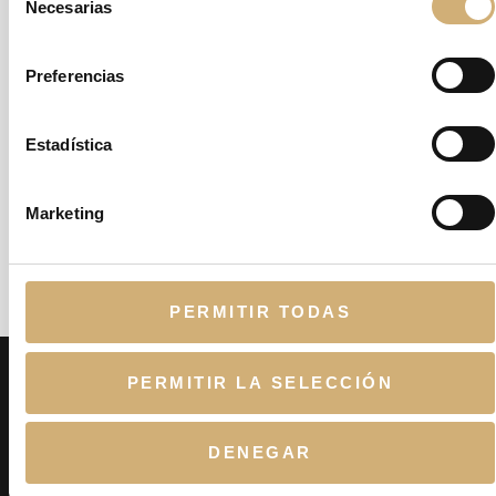
Necesarias
de
consentimiento
Correo electrónico
*
Preferencias
Web
Estadística
Marketing
Guarda mi nombre, correo electrónico y web en este navegador para
la próxima vez que comente.
PERMITIR TODAS
PERMITIR LA SELECCIÓN
DENEGAR