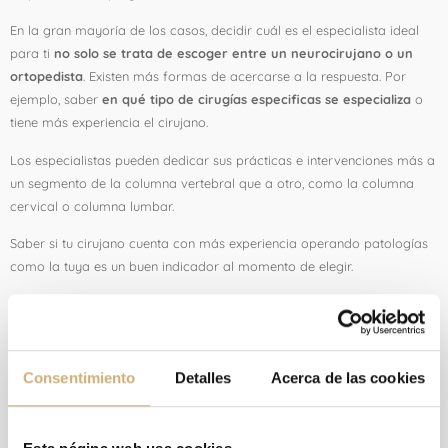
En la gran mayoría de los casos, decidir cuál es el especialista ideal
para ti
no solo se trata de escoger entre un neurocirujano o un
ortopedista
. Existen más formas de acercarse a la respuesta. Por
ejemplo, saber
en qué tipo de cirugías especificas se especializa
o
tiene más experiencia el cirujano.
Los especialistas pueden dedicar sus prácticas e intervenciones más a
un segmento de la columna vertebral que a otro, como la columna
cervical o columna lumbar.
Saber si tu cirujano cuenta con más experiencia operando patologías
como la tuya es un buen indicador al momento de elegir.
Preguntas para el cirujano
Un especialista profesional y buena trayectoria será capaz de
Consentimiento
Detalles
Acerca de las cookies
responder sin problema algunas preguntas que pueden ayudarte a
sentirte seguro de tu elección.
Algunas de estas preguntas claves pueden ser: ¿
Cuántas cirugías