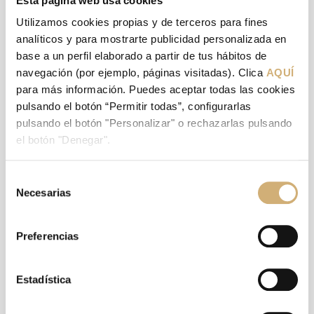
Esta página web usa cookies
como la indicada para ti ha realizado y con qué frecuencia?
Y
Utilizamos cookies propias y de terceros para fines
¿Cuánto de su práctica profesional ha dedicado a este tipo
analíticos y para mostrarte publicidad personalizada en
específico de cirugía?
base a un perfil elaborado a partir de tus hábitos de
Por regla general y estadística, los especialistas con más experiencia
navegación (por ejemplo, páginas visitadas). Clica
AQUÍ
en cirugías como la que debes realizarte brindarán mejores
para más información. Puedes aceptar todas las cookies
resultados.
pulsando el botón “Permitir todas”, configurarlas
pulsando el botón "Personalizar" o rechazarlas pulsando
Asimismo, otra de las preguntas imprescindibles es
cuáles han sido
el botón "Denegar".
los resultados y casos de éxito del especialista llevando a cabo esta
operación específica.
Selección
Por último, siempre es importante preguntar sobre
los riesgos y
Necesarias
de
posibles complicaciones que pudieran surgir.
consentimiento
Importancia de contar
Preferencias
con el mejor
Estadística
especialista para tu