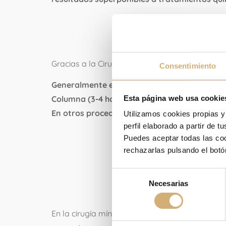
¿Cuanto tiemp
Gracias a la Cirugía Mínimamente Invasiva de 
Consentimiento
Generalmente el paciente podrá incorporars
Esta página web usa cookie
Columna (3-4 horas tras Endoscopia Transfo
En otros procedimientos normalmente en las 
Utilizamos cookies propias y
perfil elaborado a partir de 
¿Qué complic
Puedes aceptar todas las cook
rechazarlas pulsando el botó
técnicas de ci
Selección
Necesarias
de
consentimiento
En la cirugía mínimamente Invasiva de Columna