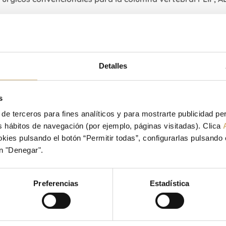
o dura el postope
Columna el postoperatorio tras la operación es más rápido e 
Detalles
e y comenzar a moverse pocas horas después de someters
s
raminal), y deambular con normalidad.
24 horas siguientes a la intervención.
 de terceros para fines analíticos y para mostrarte publicidad p
tus hábitos de navegación (por ejemplo, páginas visitadas). Clica
aciones pueden pr
ies pulsando el botón “Permitir todas”, configurarlas pulsando 
n "Denegar".
rugía?
Preferencias
Estadística
 la ventaja más evidente es que las complicaciones suelen s