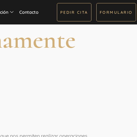
ción
Contacto
PEDIR CITA
FORMULARIO
imamente
mente
ral?
que nos permiten realizar operaciones