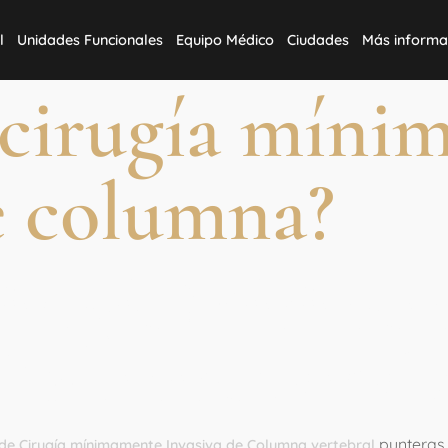
l
Unidades Funcionales
Equipo Médico
Ciudades
Más informa
a cirugía mín
e columna?
Cirugía Mínima
 Columna verteb
punteras 
s de Cirugía mínimamente Invasiva de Columna vertebral