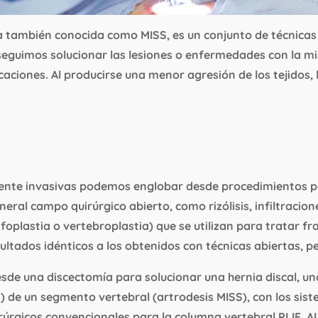
 también conocida como MISS, es un conjunto de técnicas 
conseguimos solucionar las lesiones o enfermedades con la m
caciones.
Al producirse una menor agresión de los tejidos,
iza?
ente invasivas podemos englobar desde procedimientos per
eral campo quirúrgico abierto, como rizólisis, infiltracio
foplastia o vertebroplastia) que se utilizan para tratar fr
ultados idénticos a los obtenidos con técnicas abiertas, pe
esde una discectomía para solucionar una hernia discal, 
sión) de un segmento vertebral (artrodesis MISS), con los s
úrgicos convencionales para la columna vertebral PLIF, ALI