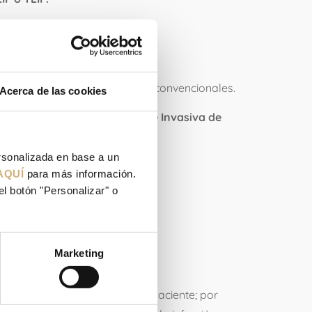
ratorio?
indoloro que con las técnicas convencionales.
Acerca de las cookies
e a una cirugía mínimamente Invasiva de
ersonalizada en base a un
AQUÍ
para más información.
esentar estas
el botón "Personalizar" o
Marketing
er mínimas para la salud del paciente; por