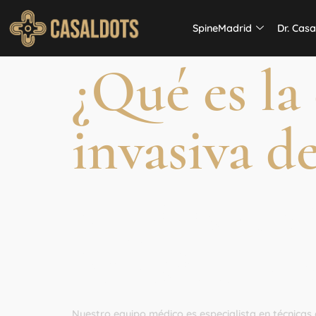
SpineMadrid
Dr. Casa
¿Qué es l
invasiva d
¿Qué es la 
Invasiva de
Nuestro equipo médico es especialista en técnica