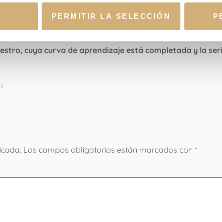
 posibilidad de que se presente alguna, pero algunas de las 
PERMITIR LA SELECCIÓN
P
econvertir una cirugía MIS a procedimiento abierto por di
uestro, cuya curva de aprendizaje está completada y la seri
a
spuesta
icada.
Los campos obligatorios están marcados con
*