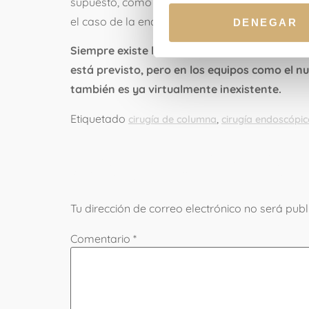
supuesto, como en cualquier cirugía, existe la
el caso de la endoscopia, es virtualmente nula.
DENEGAR
Siempre existe la posibilidad de tener que r
está previsto, pero en los equipos como el n
también es ya virtualmente inexistente.
Etiquetado
,
cirugía de columna
cirugía endoscópic
Deja una re
Tu dirección de correo electrónico no será publ
Comentario
*