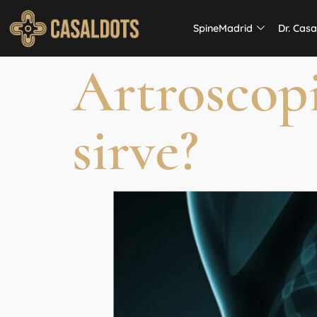
SpineMadrid
Dr. Casa
Artroscopi
sirve?