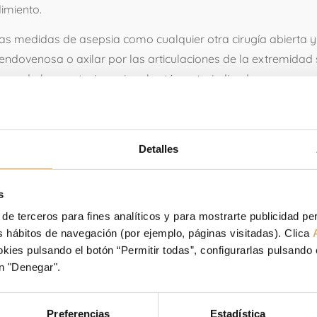
imiento.
as medidas de asepsia como cualquier otra cirugía abierta y 
o, endovenosa o axilar por las articulaciones de la extremidad
uando la anestesia regional está contraindicada.
 piel (o “portales artroscópicos”) se introduce el artroscopio 
fisiológico. La visualización de la totalidad de la articulac
go neumático, similar a un torniquete se evita la pérdida hem
Detalles
es se cierran con un punto de sutura y se hace un vendaje de l
s
VENTAJAS E
 de terceros para fines analíticos y para mostrarte publicidad p
tus hábitos de navegación (por ejemplo, páginas visitadas). Clica
INCONVENIEN
ies pulsando el botón “Permitir todas”, configurarlas pulsando 
n "Denegar".
Se trata de una técnica poco agresiva, con pequeñas incisio
Preferencias
Estadística