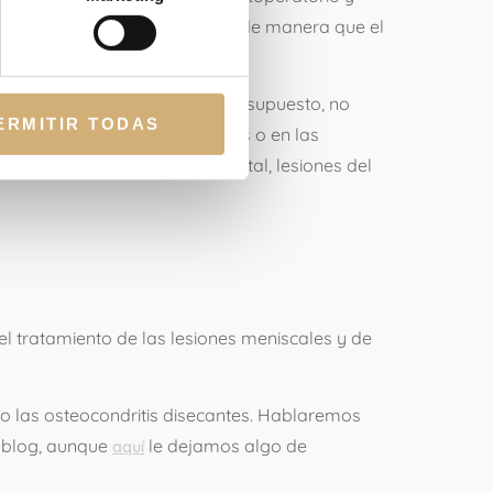
nte, la recuperación es rápida, de manera que el
idad deportiva.
extremadamente baja, pero por supuesto, no
ERMITIR TODAS
ecer infecciones en las heridas o en las
ica como rotura del instrumental, lesiones del
 el tratamiento de las lesiones meniscales y de
, o las osteocondritis disecantes. Hablaremos
e blog, aunque
le dejamos algo de
aquí