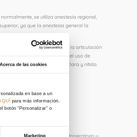
normalmente, se utiliza anestesia regional,
 superior, ya que la anestesia general la
y el instrumental quirúrgico en la articulación
ión puede verse favorecida con el uso de
ática facilitando una visión clara y nítida.
Acerca de las cookies
a articulación.
ersonalizada en base a un
AQUÍ
para más información.
TES
el botón "Personalizar" o
nes, que minimizan el dolor postoperatorio y
Marketing