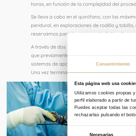
horas, en función de la complejidad del proced
Se lleva a cabo en el quirófano, con las máxim
peridural, en exploraciones de rodilla y tobill
reservamos para la artroscopia de hombro o c
A través de dos o tres pequeñas incisiones en la
que previamente habremos distendido con suero 
sistemas de apoyo o tracción y mediante un man
Consentimiento
Una vez terminada la intervención, las incision
Esta página web usa cookie
Utilizamos cookies propias y
perfil elaborado a partir de 
Puedes aceptar todas las cook
rechazarlas pulsando el botó
Selección
Necesarias
de