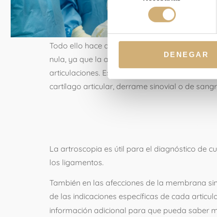
consentimiento
Todo ello hace que la morbilidad de la técnic
DENEGAR
nula, ya que la artroscopia no está exenta de 
articulaciones. Estas pueden ser tromboembolis
cartílago articular, derrame sinovial o de sangre
INDICACIO
La artroscopia es útil para el diagnóstico de c
los ligamentos.
También en las afecciones de la membrana sinovi
de las indicaciones específicas de cada artic
información adicional para que pueda saber m