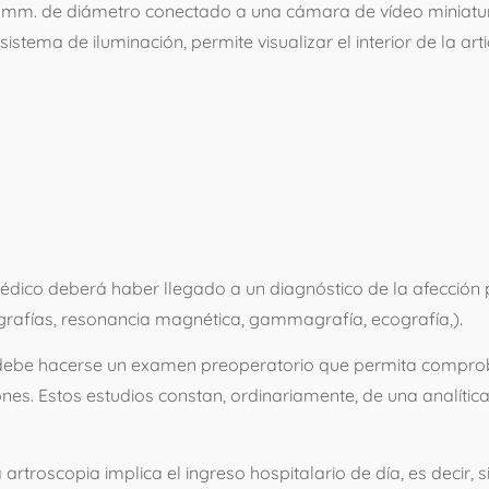
 4 mm. de diámetro conectado a una cámara de vídeo miniatu
sistema de iluminación, permite visualizar el interior de la a
REALIZA UN
ENTO POR AR
 médico deberá haber llegado a un diagnóstico de la afección
grafías, resonancia magnética, gammagrafía, ecografía,).
 debe hacerse un examen preoperatorio que permita comproba
ones. Estos estudios constan, ordinariamente, de una analíti
a artroscopia implica el ingreso hospitalario de día, es decir, s