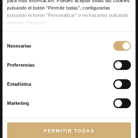
para más información. Puedes aceptar todas las cookies
pulsando el botón “Permitir todas”, configurarlas
Dr. Casal
Equipo Medico
Ciudades
Casos Clínicos
pulsando el botón "Personalizar" o rechazarlas pulsando
el botón "Denegar".
Selección
Necesarias
de
consentimiento
Preferencias
Casal Dots/Spine Madrid somos especialistas en columna
vertebral. Operar una hernia discal por endoscopia representa
Estadística
solamente la punta de un iceberg que nos depara una nueva
forma de entender la cirugía de columna.
Marketing
Textos Legales
Aviso legal
PERMITIR TODAS
Política de privacidad