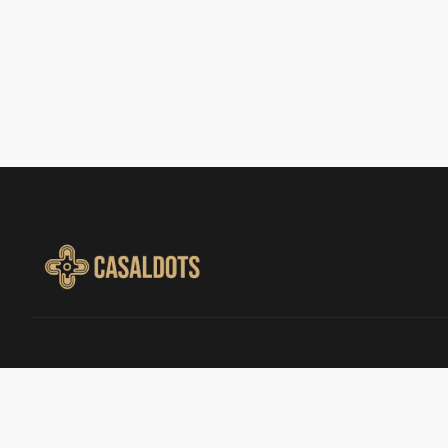
Casal Dots/Spine Madrid somos
especialistas en columna vertebral. Operar
una hernia discal por endoscopia