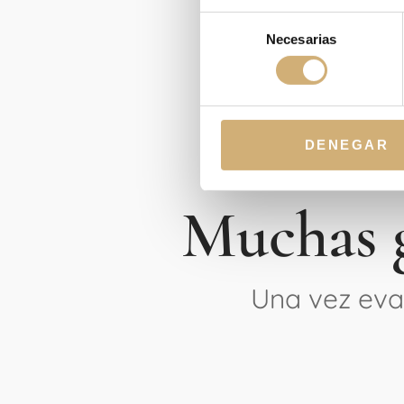
Selección
Necesarias
de
consentimiento
DENEGAR
Muchas g
Una vez eval