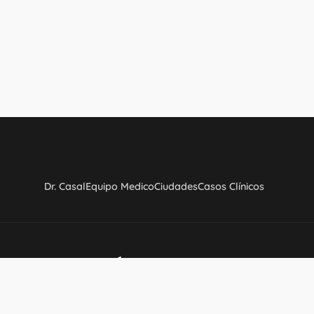
Dr. Casal
Equipo Medico
Ciudades
Casos Clínicos
Textos Legales
Aviso legal